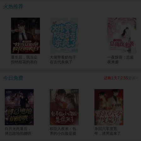
林清清做骨折微创手术。 某人想到从前情景，飞奔赶来一把将人捞起。 林清清手
火热推荐
持手术刀，生气地把人赶走：“今晚别进我帐门！” 入夜，对外凌厉狠辣的男人坐
在帐中搂着女人的腰轻哄：“我错了。”
重生后，我当众
大佬带着奶包子
一夜惊喜：总裁
拒绝校花的表白
在古代杀疯了
夜来袭
今日免费
还剩1天7:2:54
更多>
白月光死遁后，
权臣入夜来：包
杀回六零度荒
傅总跪地掐腰哄
养的小白脸是摄
年，渣男追来了
政王