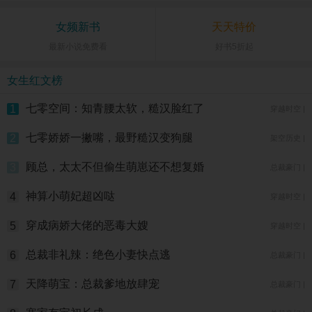
女频新书
天天特价
最新小说免费看
好书5折起
女生红文榜
七零空间：知青腰太软，糙汉脸红了
1
穿越时空 |
七零娇娇一撇嘴，最野糙汉变狗腿
2
架空历史 |
顾总，太太不但偷生萌崽还不想复婚
3
总裁豪门 |
神算小萌妃超凶哒
4
穿越时空 |
穿成病娇大佬的恶毒大嫂
5
穿越时空 |
总裁非礼辣：绝色小妻快点逃
6
总裁豪门 |
天降萌宝：总裁爹地放肆宠
7
总裁豪门 |