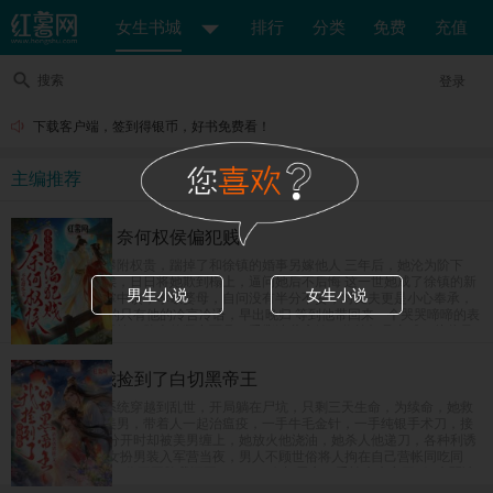
女生书城
排行
分类
免费
充值
搜索
登录
下载客户端，签到得银币，好书免费看！
主编推荐
重生演贤妻，奈何权侯偏犯贱
前世程容珈为了攀附权贵，踹掉了和徐镇的婚事另嫁他人 三年后，她沦为阶下
囚，他却成了权侯，日日将她欺到榻上，逼问她后不后悔 这一世她成了徐镇的新
男生小说
女生小说
婚妻子，替他执掌中馈，孝敬婆母，自问没有半分不妥，对丈夫更是小心奉承，
笑脸相对 但换来的只有他的冷言冷语，早出晚归 等到他带回来一个哭哭啼啼的表
妹，程容珈终于甩掉了脸上的贤妻面具，手撕渣爹庶妹，收拾极品亲戚，从此只
为自己而活 开上京最富的商铺，坐拥万亩茶山，皇后爱她手艺，朝臣为她请
封...... 被一脚踹开的徐镇：？？？ 说好的重生追夫呢？
穿越乱世，我捡到了白切黑帝王
林清清绑定救世系统穿越到乱世，开局躺在尸坑，只剩三天生命，为续命，她救
了个白切黑落魄美男，带着人一起治瘟疫，一手牛毛金针，一手纯银手术刀，接
断骨，解奇毒。 分开时却被美男缠上，她放火他浇油，她杀人他递刀，各种利诱
将她收入麾下。 女扮男装入军营当夜，男人不顾世俗将人拘在自己营帐同吃同
住。 林清清怒摔：“你不要脸我还要！” CP：白切黑心狠手辣未来帝王×假病弱冰
雪聪明救世神医 初遇时某人断腿，林清清徒手接骨，谁知他竟起了反应。 后来，