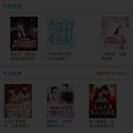
林清清做骨折微创手术。 某人想到从前情景，飞奔赶来一把将人捞起。 林清清手
火热推荐
持手术刀，生气地把人赶走：“今晚别进我帐门！” 入夜，对外凌厉狠辣的男人坐
在帐中搂着女人的腰轻哄：“我错了。”
重生后，我当众
大佬带着奶包子
一夜惊喜：总裁
拒绝校花的表白
在古代杀疯了
夜来袭
今日免费
还剩1天7:35:53
更多>
杀回六零度荒
离婚后，小鲜肉
踹飞替嫁后，流
年，渣男追来了
排队约夫人
放夫君读我心开
挂