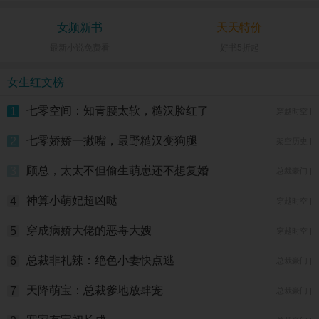
女频新书
天天特价
最新小说免费看
好书5折起
女生红文榜
七零空间：知青腰太软，糙汉脸红了
1
穿越时空 |
七零娇娇一撇嘴，最野糙汉变狗腿
2
架空历史 |
顾总，太太不但偷生萌崽还不想复婚
3
总裁豪门 |
神算小萌妃超凶哒
4
穿越时空 |
穿成病娇大佬的恶毒大嫂
5
穿越时空 |
总裁非礼辣：绝色小妻快点逃
6
总裁豪门 |
天降萌宝：总裁爹地放肆宠
7
总裁豪门 |