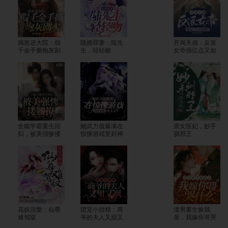
揣崽进大院：假
隐婚罪妻：陆先
开局天崩：反派
千金手撕炮灰剧
生，轻轻吻
女帝强亿点又如
本
何？
全能学霸重生回
她武力值爆满在
庶女医妃，妙手
归，被美强惨搂
惊悚游戏里封神
驯邪王
腰撩
花妖涅槃：仙尊
团宠小甜精：商
渣男重生换我
难驾驭
爷的夫人又甜又
亲，我嫁你哥哭
飒
什么