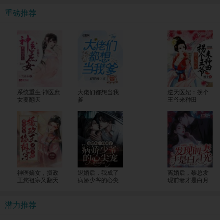
重磅推荐
系统重生:神医庶
大佬们都想当我
逆天医妃：拐个
女要翻天
爹
王爷来种田
神医嫡女，摄政
退婚后，我成了
离婚后，黎总发
王您祖宗又翻天
病娇少爷的心尖
现前妻才是白月
了
宠
光
潜力推荐