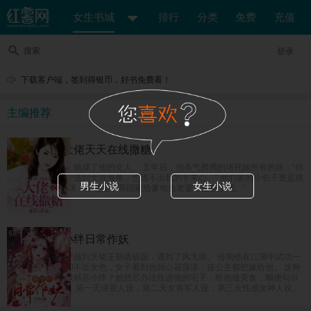
女生书城
排行
分类
免费
充值
搜索
登录
下载客户端，签到得银币，好书免费看！
主编推荐
豪门团宠：大佬天天在线撒糖
一场特别的交易，她成了他的女人。 五年后，他杀气腾腾的堵死她所有的路：“你
带着我的种，即便逃到天涯海角，也逃不出我的手掌心。” 他们家的小包子更是跳
男生小说
女生小说
出来神助攻：“妈咪，你还是乖乖回家给爹地当老婆，生孩子吧。”
穿越后，苏小绊日常作妖
美食博主苏小绊穿越到天铭王朝昌硕国，遇到了风无痕。 传闻他在江湖中武功一
流、长相绝美，却不近女色，女子看到他就心花荡漾，连公主都想嫁给他。 这种
事怎么少得了她做精苏小绊？她想尽办法住进他的宅子，给他做美食，顺便勾引
他。 她主动出击，第一天绿茶人设，第二天女将军人设，第三天性感女神人设。
风无痕表面不为所动，却在骂她小妖精。 后来她才发现，自己某次喝醉了竟然将
他扑倒了，他却纵容她。 她作精瘾犯了，拽拽他的衣角，“公子确定不近女色？”