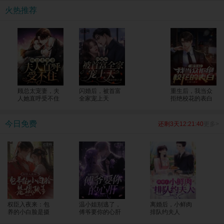
他被她勾得魂都快飞了，双眼猩红，“你可知你这样做有何后果？”在她耳边压低声
火热推荐
音，“试试吗？” 最后苏小绊征服了他的胃，也征服了他的人。 又名《风少侠的纯
欲小作精》
顾总太宠妻，夫
闪婚后，被首富
重生后，我当众
人她直呼受不住
全家宠上天
拒绝校花的表白
今日免费
还剩3天12:21:39
更多>
权臣入夜来：包
温小姐别逃了，
离婚后，小鲜肉
养的小白脸是摄
傅爷要你的心肝
排队约夫人
政王