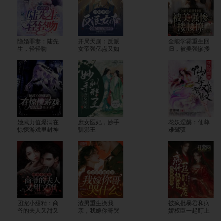
隐婚罪妻：陆先
开局天崩：反派
全能学霸重生回
生，轻轻吻
女帝强亿点又如
归，被美强惨搂
何？
腰撩
她武力值爆满在
庶女医妃，妙手
花妖涅槃：仙尊
惊悚游戏里封神
驯邪王
难驾驭
团宠小甜精：商
渣男重生换我
被疯批暴君和病
爷的夫人又甜又
亲，我嫁你哥哭
娇权臣一起盯上
飒
什么
后