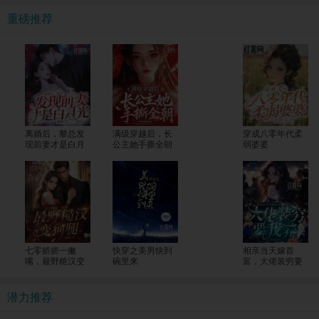
重磅推荐
离婚后，黎总发
满级穿越后，长
穿成八零年代柔
现前妻才是白月
公主她手撕全朝
弱婆婆
光
七零娇娇一撇
快穿之美男快到
相亲当天嫁首
嘴，最野糙汉变
碗里来
富，大佬装穷要
狗腿
我养
潜力推荐