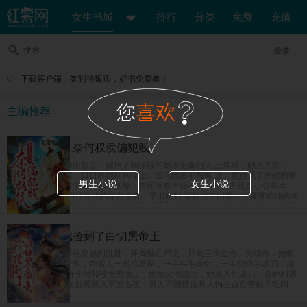
女生书城
排行
分类
免费
充值
搜索
登录
下载客户端，签到得银币，好书免费看！
主编推荐
重生演贤妻，奈何权侯偏犯贱
前世程容珈为了攀附权贵，踹掉了和徐镇的婚事另嫁他人 三年后，她沦为阶下
囚，他却成了权侯，日日将她欺到榻上，逼问她后不后悔 这一世她成了徐镇的新
男生小说
女生小说
婚妻子，替他执掌中馈，孝敬婆母，自问没有半分不妥，对丈夫更是小心奉承，
笑脸相对 但换来的只有他的冷言冷语，早出晚归 等到他带回来一个哭哭啼啼的表
妹，程容珈终于甩掉了脸上的贤妻面具，手撕渣爹庶妹，收拾极品亲戚，从此只
为自己而活 开上京最富的商铺，坐拥万亩茶山，皇后爱她手艺，朝臣为她请
封...... 被一脚踹开的徐镇：？？？ 说好的重生追夫呢？
穿越乱世，我捡到了白切黑帝王
林清清绑定救世系统穿越到乱世，开局躺在尸坑，只剩三天生命，为续命，她救
了个白切黑落魄美男，带着人一起治瘟疫，一手牛毛金针，一手纯银手术刀，接
断骨，解奇毒。 分开时却被美男缠上，她放火他浇油，她杀人他递刀，各种利诱
将她收入麾下。 女扮男装入军营当夜，男人不顾世俗将人拘在自己营帐同吃同
住。 林清清怒摔：“你不要脸我还要！” CP：白切黑心狠手辣未来帝王×假病弱冰
雪聪明救世神医 初遇时某人断腿，林清清徒手接骨，谁知他竟起了反应。 后来，