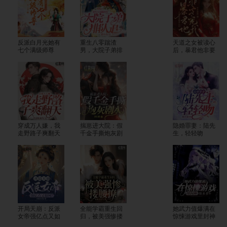
反派白月光她有
重生八零踹渣
天道之女被读心
七个满级师尊
男，大院子弟排
后，暴君他非要
队追
宠我
穿成万人嫌，我
揣崽进大院：假
隐婚罪妻：陆先
走野路子爽翻天
千金手撕炮灰剧
生，轻轻吻
本
开局天崩：反派
全能学霸重生回
她武力值爆满在
女帝强亿点又如
归，被美强惨搂
惊悚游戏里封神
何？
腰撩