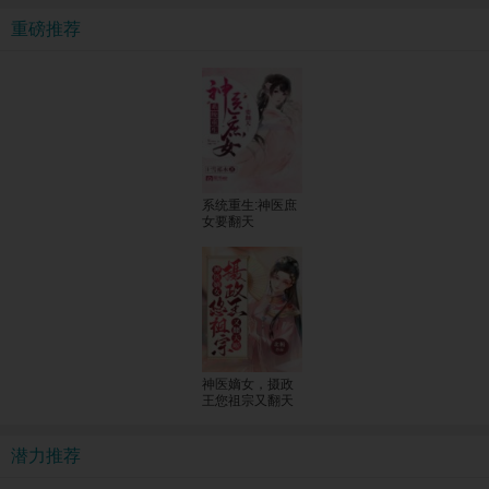
重磅推荐
系统重生:神医庶
女要翻天
神医嫡女，摄政
王您祖宗又翻天
了
潜力推荐