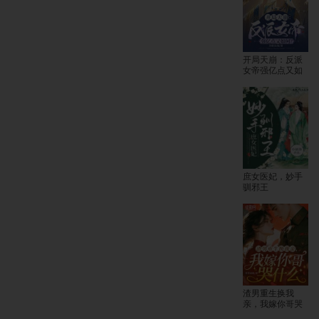
开局天崩：反派
女帝强亿点又如
何？
庶女医妃，妙手
驯邪王
渣男重生换我
亲，我嫁你哥哭
什么