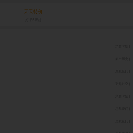
天天特价
好书5折起
穿越时空 |
架空历史 |
总裁豪门 |
穿越时空 |
穿越时空 |
总裁豪门 |
总裁豪门 |