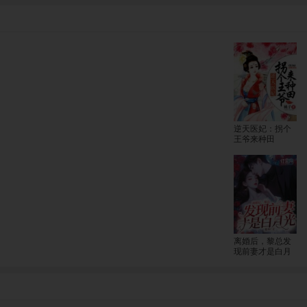
逆天医妃：拐个
王爷来种田
离婚后，黎总发
现前妻才是白月
光