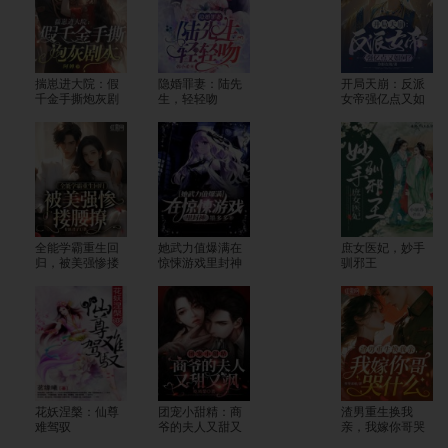
揣崽进大院：假
隐婚罪妻：陆先
开局天崩：反派
千金手撕炮灰剧
生，轻轻吻
女帝强亿点又如
本
何？
全能学霸重生回
她武力值爆满在
庶女医妃，妙手
归，被美强惨搂
惊悚游戏里封神
驯邪王
腰撩
花妖涅槃：仙尊
团宠小甜精：商
渣男重生换我
难驾驭
爷的夫人又甜又
亲，我嫁你哥哭
飒
什么