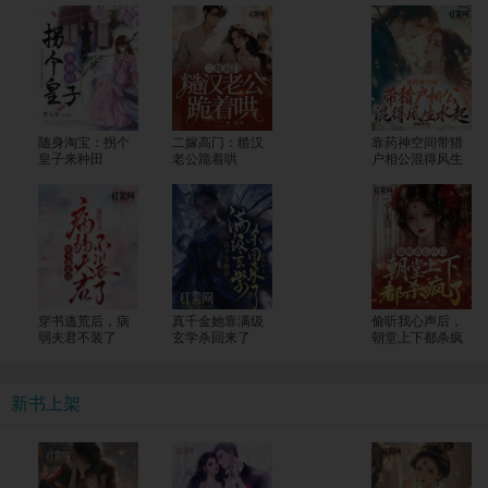
随身淘宝：拐个
二嫁高门：糙汉
靠药神空间带猎
皇子来种田
老公跪着哄
户相公混得风生
水起
穿书逃荒后，病
真千金她靠满级
偷听我心声后，
弱夫君不装了
玄学杀回来了
朝堂上下都杀疯
了
新书上架