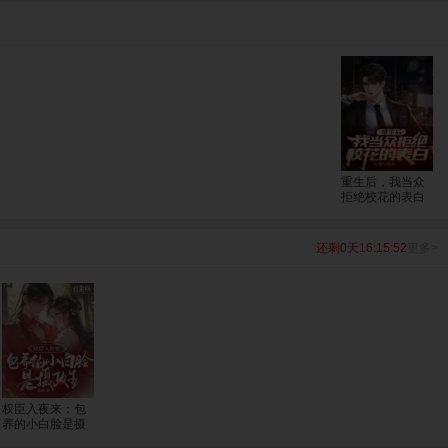
重生后，我当众
拒绝校花的表白
还剩0天16:15:51
更多>
权臣入夜来：包
养的小白脸是摄
政王