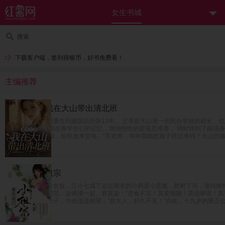
女生书城
搜索
下载客户端，签到得银币，好书免费看！
主编推荐
重生八零：我在大山带出清北班
女富豪苏茵茵一朝重生到建国后的第13年。 父亲是大山里一所民办学校的校长，
上线。 得到礼包能改善学生们的记忆，增强悟性的碧落思维香， 同时得到了能强
北！ 全国人民震惊，纷纷发来贺电，“苏老师，明年我能把孩子转过来吗？大山的修
重生农门小祖宗
穿越成七岁农家小女娃，江小七成了远近闻名的小捣蛋小恶魔，爬树下河，逮鸡撵
严谨古板，堪称模范。这俩撞一起。君莫染：“进食不言！莫要颠腿！莫说秽语！莫要
盛名在外的无双公子，与他遥遥相望：“君大人，好久不见！”自此，十九岁的雅正
遍！”