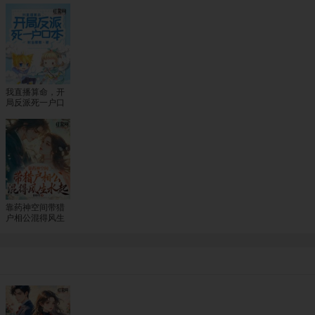
我直播算命，开
局反派死一户口
本
靠药神空间带猎
户相公混得风生
水起