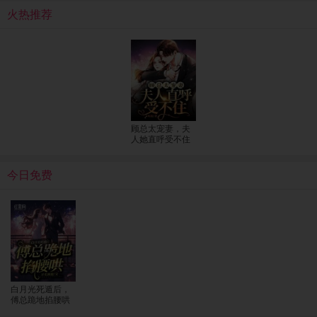
火热推荐
顾总太宠妻，夫
人她直呼受不住
今日免费
白月光死遁后，
傅总跪地掐腰哄