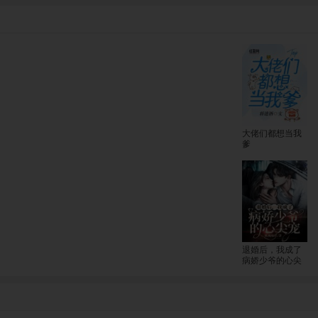
大佬们都想当我
爹
退婚后，我成了
病娇少爷的心尖
宠