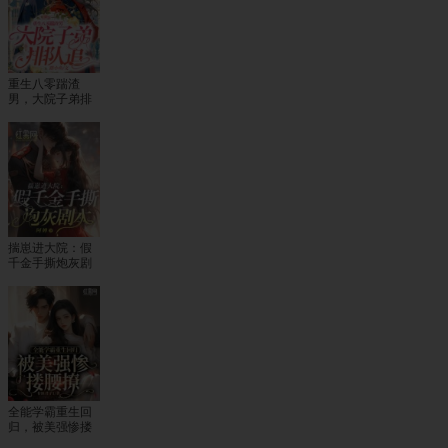
重生八零踹渣
男，大院子弟排
队追
揣崽进大院：假
千金手撕炮灰剧
本
全能学霸重生回
归，被美强惨搂
腰撩