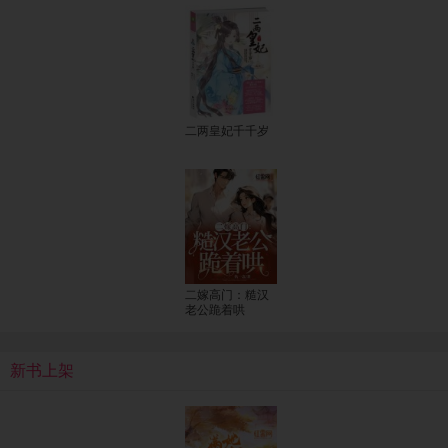
二两皇妃千千岁
二嫁高门：糙汉
老公跪着哄
新书上架