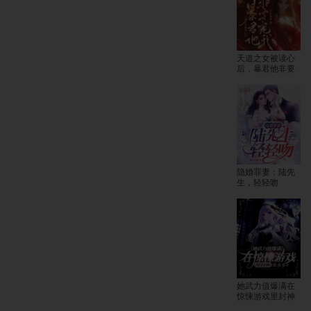
天道之女被读心
后，暴君他非要
宠我
隐婚罪妻：陆先
生，轻轻吻
她武力值爆满在
惊悚游戏里封神