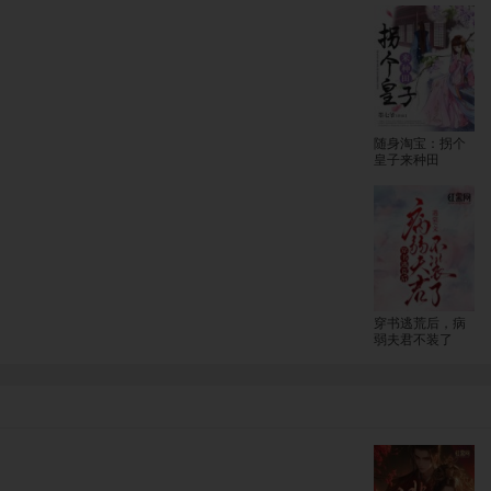
随身淘宝：拐个
皇子来种田
穿书逃荒后，病
弱夫君不装了