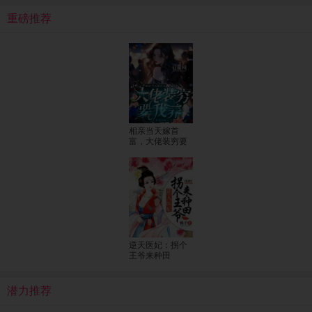
重磅推荐
相亲当天嫁首
富，大佬装穷要
我养
逆天医妃：拐个
王爷来种田
潜力推荐