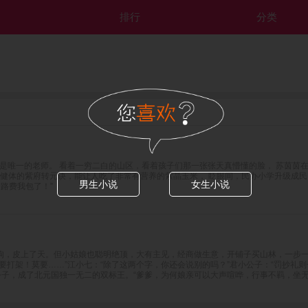
排行
分类
也是唯一的老师。 看着一穷二白的山区，看着孩子们那一张张天真懵懂的脸， 苏茵茵
身健体的紫府转元诀，能让人吃了非常有营养的紫晶玉米， 眨眼间，民办小学升级成
男生小说
女生小说
路费我包了！”
狗，皮上了天。但小姑娘也聪明绝顶，大有主见，经商做生意，开铺子买山林，一步
打架！莫要……”江小七：“除了这两个字，你还会说别的吗？”君小公子：“罚抄礼则
公子，成了北元国独一无二的双标王。“爹爹，为何娘亲可以大声喧哗，行事不羁，坐无