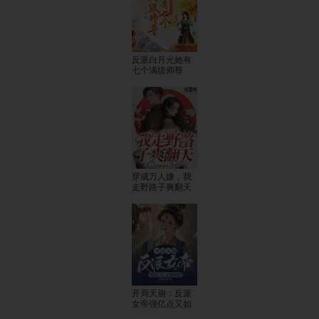
反派白月光她有
七个满级师尊
穿成万人嫌，我
走野路子爽翻天
开局天崩：反派
女帝强亿点又如
何？