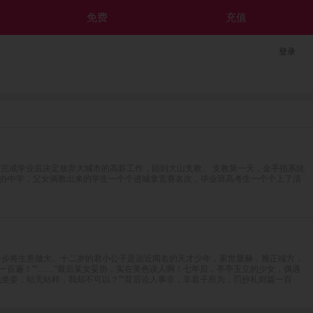
免费
充值
登录
在完成学业后决定放弃大城市的高薪工作，回到大山支教。 支教第一天，金手指系统
民办中学，父女俩教出来的学生一个个进城拿竞赛名次，毕业班高考生一个个上了清
一步将生意做大。十二岁的君小公子是远近闻名的天才少年，家世显赫，雅正端方，
一百遍！”“……”最后某女妥协，实在美色误人啊！七年后，亭亭玉立的少女，偶遇
坐姿，站无站样，我却不可以？”“背后论人事非，非君子所为，罚抄礼则篇一百