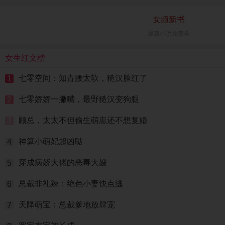
女频新书
最新小说免费看
女生红文榜
七零空间：知青腰太软，糙汉脸红了
1
七零娇娇一撇嘴，最野糙汉变狗腿
2
顾总，太太不但偷生萌崽还不想复婚
3
神算小萌妃超凶哒
4
穿成病娇大佬的恶毒大嫂
5
总裁非礼辣：绝色小妻快点逃
6
天降萌宝：总裁爹地放肆宠
7