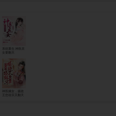
系统重生:神医庶
女要翻天
神医嫡女，摄政
王您祖宗又翻天
了