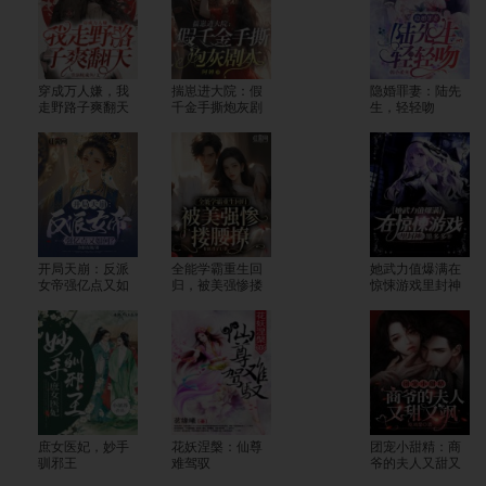
穿成万人嫌，我
揣崽进大院：假
隐婚罪妻：陆先
走野路子爽翻天
千金手撕炮灰剧
生，轻轻吻
本
开局天崩：反派
全能学霸重生回
她武力值爆满在
女帝强亿点又如
归，被美强惨搂
惊悚游戏里封神
何？
腰撩
庶女医妃，妙手
花妖涅槃：仙尊
团宠小甜精：商
驯邪王
难驾驭
爷的夫人又甜又
飒