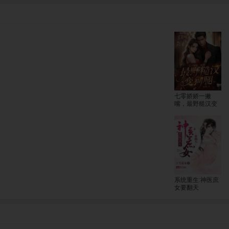
七零娇娇一撇
嘴，最野糙汉变
狗腿
系统重生:神医庶
女要翻天