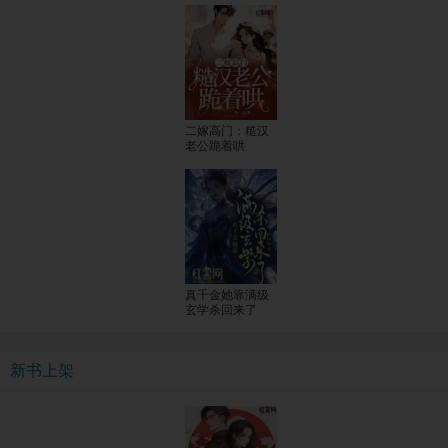
二嫁高门：糙汉
老公跪着哄
真千金她靠满级
玄学杀回来了
新书上架