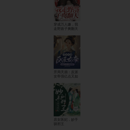
穿成万人嫌，我
走野路子爽翻天
开局天崩：反派
女帝强亿点又如
何？
庶女医妃，妙手
驯邪王