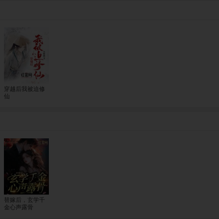
穿越后我被迫修
仙
替嫁后，玄学千
金心声露骨