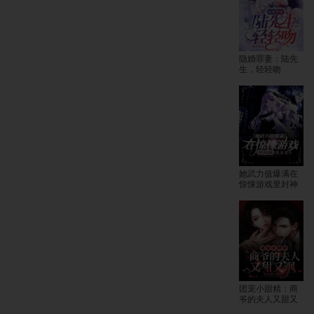
隐婚罪妻：陆先
生，轻轻吻
她武力值爆满在
惊悚游戏里封神
团宠小甜精：商
爷的夫人又甜又
飒