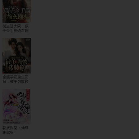
揣崽进大院：假
千金手撕炮灰剧
本
全能学霸重生回
归，被美强惨搂
腰撩
花妖涅槃：仙尊
难驾驭