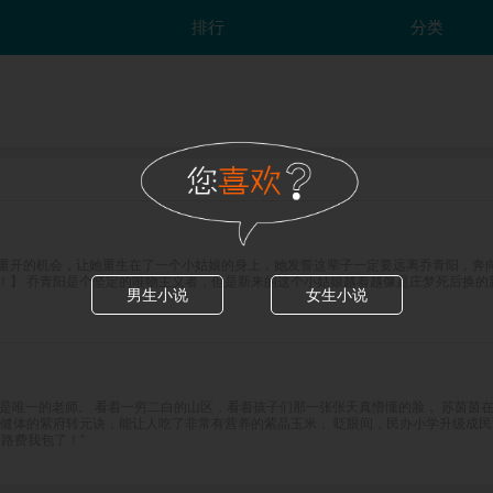
排行
分类
她重开的机会，让她重生在了一个小姑娘的身上，她发誓这辈子一定要远离乔青阳，奔
！】 乔青阳是个坚定的唯物主义者，但是新来的这个小姑娘越看越像是庄梦死后换
男生小说
女生小说
也是唯一的老师。 看着一穷二白的山区，看着孩子们那一张张天真懵懂的脸， 苏茵茵
身健体的紫府转元诀，能让人吃了非常有营养的紫晶玉米， 眨眼间，民办小学升级成
路费我包了！”