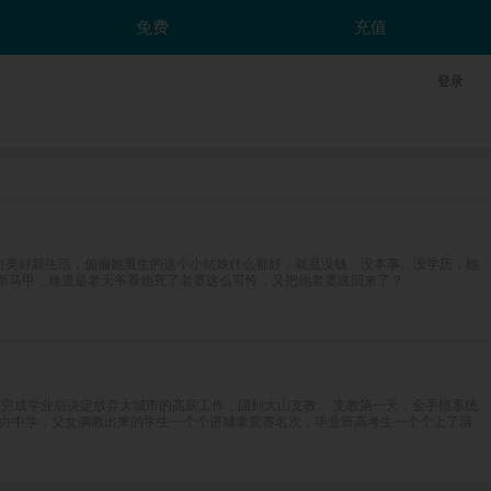
免费
充值
登录
向美好新生活，偏偏她重生的这个小姑娘什么都好，就是没钱、没本事、没学历，她
的新马甲，难道是老天爷看他死了老婆这么可怜，又把他老婆送回来了？
在完成学业后决定放弃大城市的高薪工作，回到大山支教。 支教第一天，金手指系统
民办中学，父女俩教出来的学生一个个进城拿竞赛名次，毕业班高考生一个个上了清