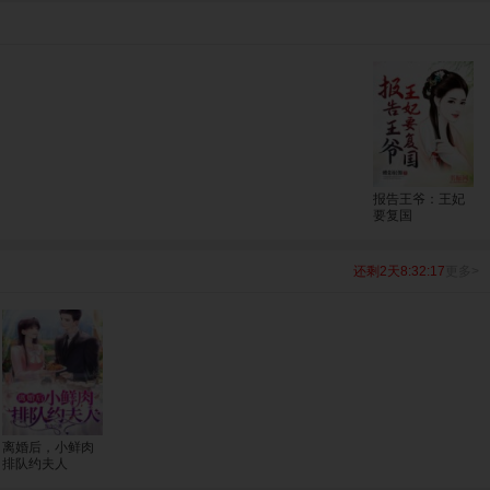
报告王爷：王妃
要复国
还剩2天8:32:16
更多>
离婚后，小鲜肉
排队约夫人