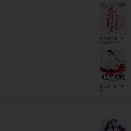
穿书逃荒后，病
弱夫君不装了
榻上欢：妃不可
欺