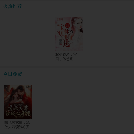
火热推荐
权少霸爱：宝
贝，休想逃
今日免费
踹飞替嫁后，流
放夫君读我心开
挂