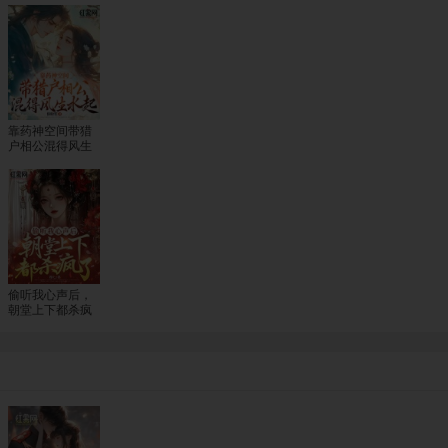
靠药神空间带猎
户相公混得风生
水起
偷听我心声后，
朝堂上下都杀疯
了