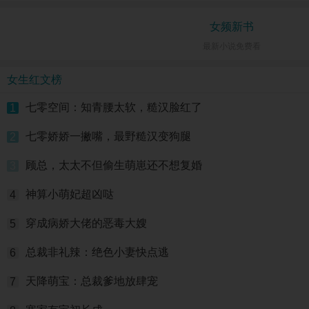
女频新书
最新小说免费看
女生红文榜
七零空间：知青腰太软，糙汉脸红了
1
七零娇娇一撇嘴，最野糙汉变狗腿
2
顾总，太太不但偷生萌崽还不想复婚
3
神算小萌妃超凶哒
4
穿成病娇大佬的恶毒大嫂
5
总裁非礼辣：绝色小妻快点逃
6
天降萌宝：总裁爹地放肆宠
7