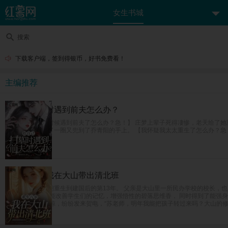
女生书城
搜索
下载客户端，签到得银币，好书免费看！
主编推荐
给自己扫墓时遇到前夫怎么办？
【给自己上坟的时候遇到前夫了怎么办？急！】 庄梦上辈子死得凄惨，老天给了
为了讨生活，兜了一圈又兜到了乔青阳的手上。 【我怀疑我太太重生了怎么办？急
重生八零：我在大山带出清北班
女富豪苏茵茵一朝重生到建国后的第13年。 父亲是大山里一所民办学校的校长，
上线。 得到礼包能改善学生们的记忆，增强悟性的碧落思维香， 同时得到了能强
北！ 全国人民震惊，纷纷发来贺电，“苏老师，明年我能把孩子转过来吗？大山的修