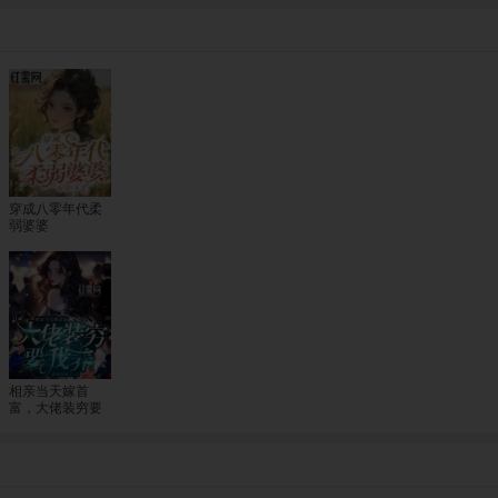
穿成八零年代柔
弱婆婆
相亲当天嫁首
富，大佬装穷要
我养